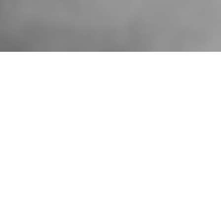
Kdo jsme
Jedna z nejstarších a největších PR agentur v České republice. Od
roku 1992 se staráme o to, aby naši domácí i zahraniční klienti
byli v médiích a na veřejnosti vidět co nejvíce a jen v tom
nejlepším světle. V roce 2009 jsme naše zkušenosti spojili
s jednou z největších světových PR agentur Cohn & Wolfe (nyní
Burson Cohn & Wolfe), kterou zastupujeme v České republice.
Od roku 2019 jsme partnerem globální sítě nezávislých
komunikačních agentur Brands2Life Global. Často se tak podílíme
na mezinárodních projektech. Víme, o čem se zítra dočtete –
v novinách i na sociálních sítích.